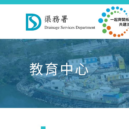
Skip
to
main
教育中心
content