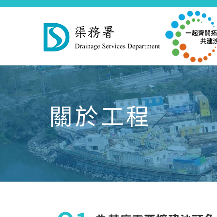
Skip
to
main
關於工程
content