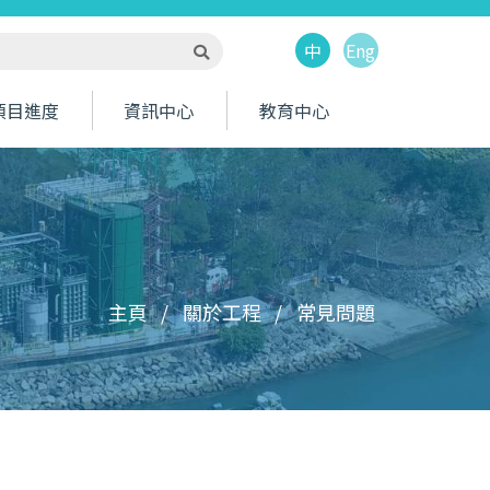
中
Eng
搜尋
項目進度
資訊中心
教育中心
項目影片
項目相片
工程通訊
政府部門和環境監察及審核手冊資料的有關連結
基本污水處理過程
終端沙井的連接次序
主頁
關於工程
常見問題