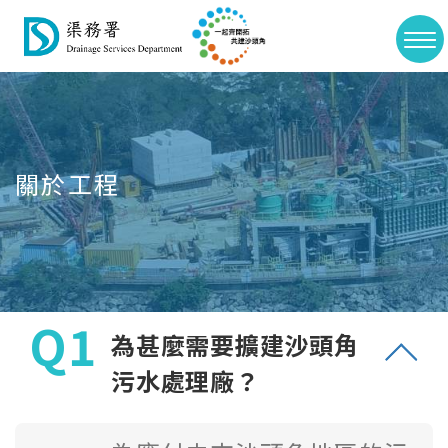
>
切
Skip
換
to
選
main
單
content
關於工程
為甚麼需要擴建沙頭角
污水處理廠？